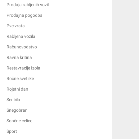
Prodaja rabljenih vozil
Prodajna pogodba
Pvc vrata
Rabljena vozila
Računovodstvo
Ravna kritina
Restavracije Izola
Ročne svetilke
Rojstni dan
Senčila
Snegobran
Sončne celice
Šport