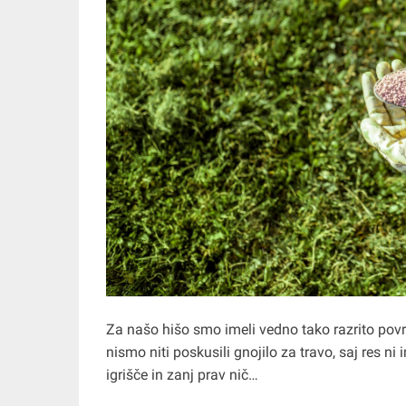
Za našo hišo smo imeli vedno tako razrito površ
nismo niti poskusili gnojilo za travo, saj res 
igrišče in zanj prav nič…