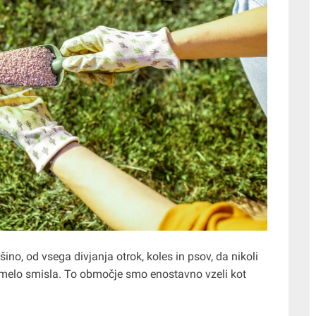
ino, od vsega divjanja otrok, koles in psov, da nikoli
ni imelo smisla. To območje smo enostavno vzeli kot