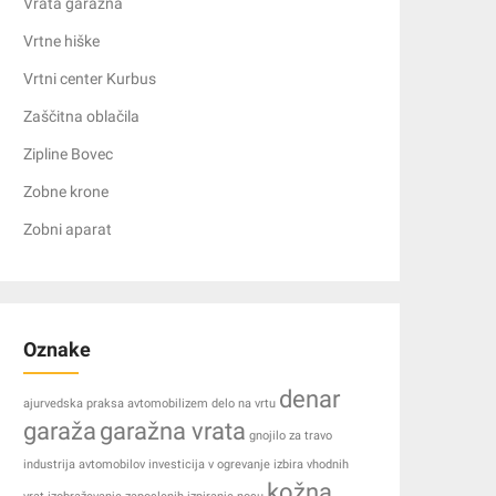
Vrata garažna
Vrtne hiške
Vrtni center Kurbus
Zaščitna oblačila
Zipline Bovec
Zobne krone
Zobni aparat
Oznake
denar
ajurvedska praksa
avtomobilizem
delo na vrtu
garaža
garažna vrata
gnojilo za travo
industrija avtomobilov
investicija v ogrevanje
izbira vhodnih
kožna