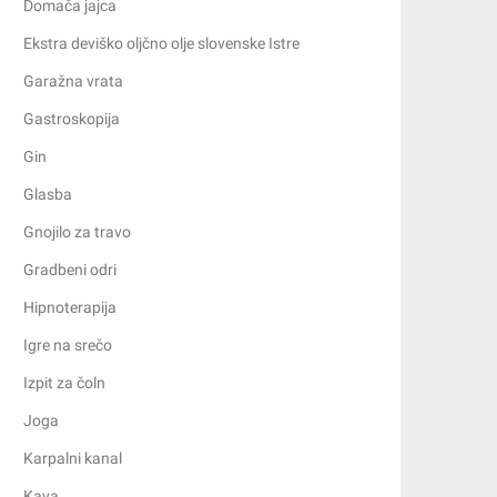
Domača jajca
Ekstra deviško oljčno olje slovenske Istre
Garažna vrata
Gastroskopija
Gin
Glasba
Gnojilo za travo
Gradbeni odri
Hipnoterapija
Igre na srečo
Izpit za čoln
Joga
Karpalni kanal
Kava