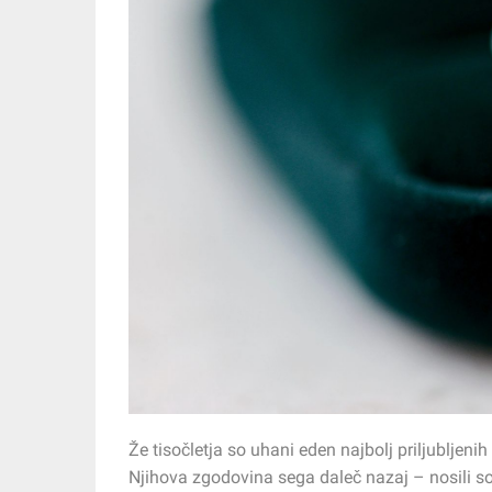
Že tisočletja so uhani eden najbolj priljubljenih
Njihova zgodovina sega daleč nazaj – nosili so j