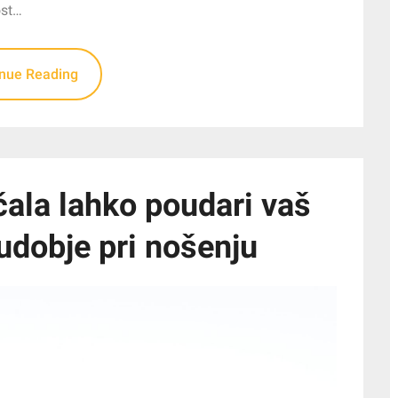
ost…
inue Reading
očala lahko poudari vaš
udobje pri nošenju