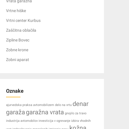
Vrata garažna
Vrtne hiške
Vrtni center Kurbus
Zaščitna oblačila
Zipline Bovec
Zobne krone
Zobni aparat
Oznake
denar
ajurvedska praksa
avtomobilizem
delo na vrtu
garaža
garažna vrata
gnojilo za travo
industrija avtomobilov
investicija v ogrevanje
izbira vhodnih
kožna