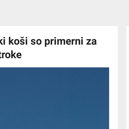
i koši so primerni za
troke