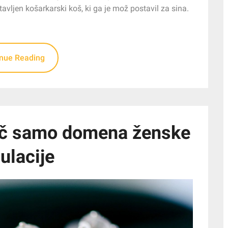
vljen košarkarski koš, ki ga je mož postavil za sina.
inue Reading
eč samo domena ženske
ulacije