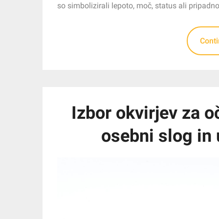
so simbolizirali lepoto, moč, status ali pripadn
Cont
Izbor okvirjev za 
osebni slog in 