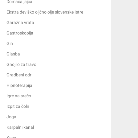
Domača jajca
Ekstra deviško oljčno olje slovenske Istre
Garažna vrata
Gastroskopija
Gin
Glasba
Gnojilo za travo
Gradbeni odri
Hipnoterapija
Igre na srečo
Izpit za čoln
Joga
Karpalni kanal
Kava