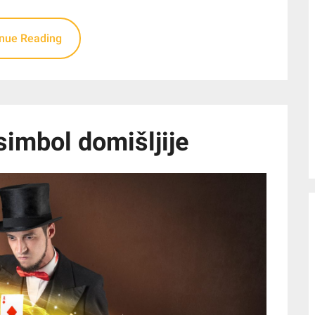
inue Reading
simbol domišljije