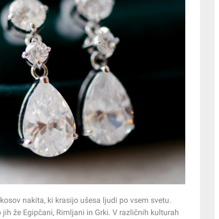
 kosov nakita, ki krasijo ušesa ljudi po vsem svetu.
ih že Egipčani, Rimljani in Grki. V različnih kulturah