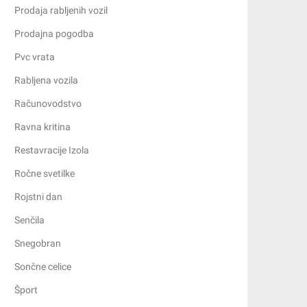
Prodaja rabljenih vozil
Prodajna pogodba
Pvc vrata
Rabljena vozila
Računovodstvo
Ravna kritina
Restavracije Izola
Ročne svetilke
Rojstni dan
Senčila
Snegobran
Sončne celice
Šport