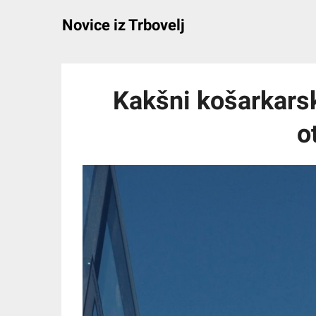
Skip
Novice iz Trbovelj
to
content
Kakšni košarkarsk
o