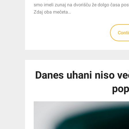
smo imeli zunaj na dvorišču že dolgo časa posta
Zdaj oba mečeta…
Cont
Danes uhani niso v
pop