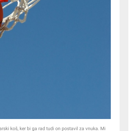
rski koš, ker bi ga rad tudi on postavil za vnuka. Mi