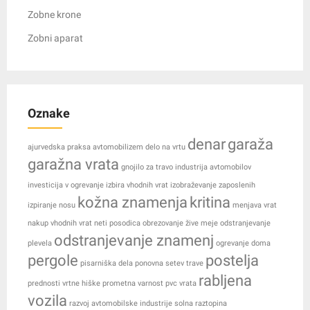
Zobne krone
Zobni aparat
Oznake
denar
garaža
ajurvedska praksa
avtomobilizem
delo na vrtu
garažna vrata
gnojilo za travo
industrija avtomobilov
investicija v ogrevanje
izbira vhodnih vrat
izobraževanje zaposlenih
kožna znamenja
kritina
izpiranje nosu
menjava vrat
nakup vhodnih vrat
neti posodica
obrezovanje žive meje
odstranjevanje
odstranjevanje znamenj
plevela
ogrevanje doma
pergole
postelja
pisarniška dela
ponovna setev trave
rabljena
prednosti vrtne hiške
prometna varnost
pvc vrata
vozila
razvoj avtomobilske industrije
solna raztopina