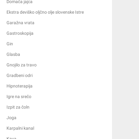
Domača jajca
Ekstra deviško oljčno olje slovenske Istre
Garažna vrata
Gastroskopija
Gin
Glasba
Gnojilo za travo
Gradbeni odri
Hipnoterapija
Igre na srečo
Izpit za čoln
Joga
Karpalni kanal
Kava