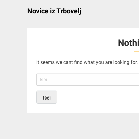
Skip
Novice iz Trbovelj
to
content
Noth
It seems we cant find what you are looking for
Išči: