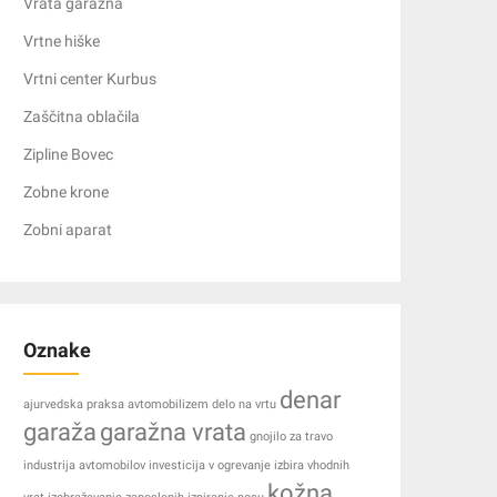
Vrata garažna
Vrtne hiške
Vrtni center Kurbus
Zaščitna oblačila
Zipline Bovec
Zobne krone
Zobni aparat
Oznake
denar
ajurvedska praksa
avtomobilizem
delo na vrtu
garaža
garažna vrata
gnojilo za travo
industrija avtomobilov
investicija v ogrevanje
izbira vhodnih
kožna