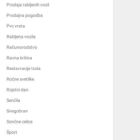
Prodaja rabljenih vozil
Prodajna pogodba
Pvc vrata
Rabljena vozila
Računovodstvo
Ravna kritina
Restavracije Izola
Ročne svetilke
Rojstni dan
Senčila
Snegobran
Sončne celice
Šport