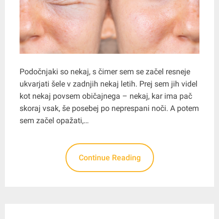
Podočnjaki so nekaj, s čimer sem se začel resneje
ukvarjati šele v zadnjih nekaj letih. Prej sem jih videl
kot nekaj povsem običajnega – nekaj, kar ima pač
skoraj vsak, še posebej po neprespani noči. A potem
sem začel opažati,…
Continue Reading