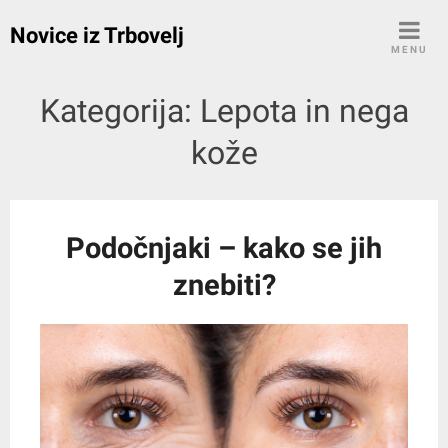
Skip
Novice iz Trbovelj
to
MENU
content
Kategorija:
Lepota in nega
kože
Podočnjaki – kako se jih
znebiti?