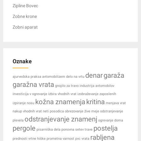
Zipline Bovec
Zobne krone
Zobni aparat
Oznake
denar
garaža
ajurvedska praksa
avtomobilizem
delo na vrtu
garažna vrata
gnojilo za travo
industrija avtomobilov
investicija v ogrevanje
izbira vhodnih vrat
izobraževanje zaposlenih
kožna znamenja
kritina
izpiranje nosu
menjava vrat
nakup vhodnih vrat
neti posodica
obrezovanje žive meje
odstranjevanje
odstranjevanje znamenj
plevela
ogrevanje doma
pergole
postelja
pisarniška dela
ponovna setev trave
rabljena
prednosti vrtne hiške
prometna varnost
pvc vrata