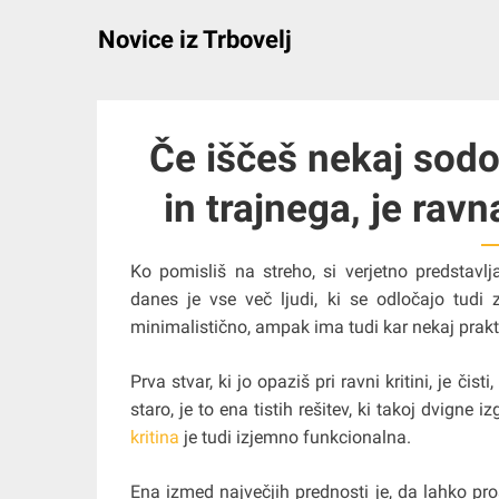
Skip
Novice iz Trbovelj
to
content
Če iščeš nekaj sod
in trajnega, je ravn
Ko pomisliš na streho, si verjetno predstavl
danes je vse več ljudi, ki se odločajo tud
minimalistično, ampak ima tudi kar nekaj praktič
Prva stvar, ki jo opaziš pri ravni kritini, je či
staro, je to ena tistih rešitev, ki takoj dvigne
kritina
je tudi izjemno funkcionalna.
Ena izmed največjih prednosti je, da lahko pros