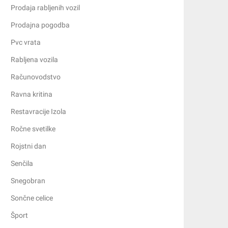
Prodaja rabljenih vozil
Prodajna pogodba
Pvc vrata
Rabljena vozila
Računovodstvo
Ravna kritina
Restavracije Izola
Ročne svetilke
Rojstni dan
Senčila
Snegobran
Sončne celice
Šport