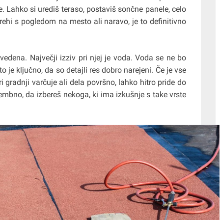
je. Lahko si urediš teraso, postaviš sončne panele, celo
trehi s pogledom na mesto ali naravo, je to definitivno
vedena. Največji izziv pri njej je voda. Voda se ne bo
o je ključno, da so detajli res dobro narejeni. Če je vse
i gradnji varčuje ali dela površno, lahko hitro pride do
embno, da izbereš nekoga, ki ima izkušnje s take vrste