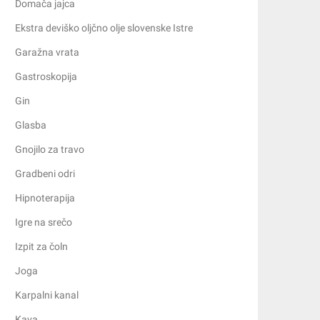
Domača jajca
Ekstra deviško oljčno olje slovenske Istre
Garažna vrata
Gastroskopija
Gin
Glasba
Gnojilo za travo
Gradbeni odri
Hipnoterapija
Igre na srečo
Izpit za čoln
Joga
Karpalni kanal
Kava