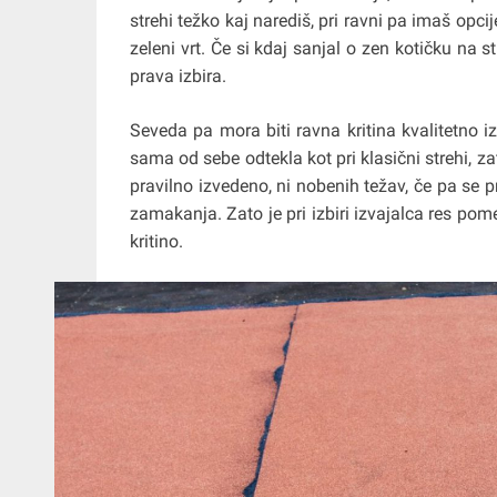
strehi težko kaj narediš, pri ravni pa imaš opci
zeleni vrt. Če si kdaj sanjal o zen kotičku na s
prava izbira.
Seveda pa mora biti ravna kritina kvalitetno iz
sama od sebe odtekla kot pri klasični strehi, zat
pravilno izvedeno, ni nobenih težav, če pa se pr
zamakanja. Zato je pri izbiri izvajalca res pom
kritino.