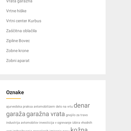
Vrata garažna
Vrtne hiške
Vrtni center Kurbus
Zaščitna oblačila
Zipline Bovec
Zobne krone
Zobni aparat
Oznake
denar
ajurvedska praksa
avtomobilizem
delo na vrtu
garaža
garažna vrata
gnojilo za travo
industrija avtomobilov
investicija v ogrevanje
izbira vhodnih
kožna