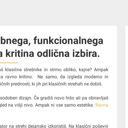
obnega, funkcionalnega
a kritina odlična izbira.
jaš klasične strešnike in strmo obliko, kajne? Ampak
i za ravno kritino. Ne samo, da izgleda moderno in
nih prednosti, ki jih pri klasičnih strehah ne dobiš.
sti, sodoben dizajn. Če gradiš novo hišo ali pa obnavljaš
 izgled na višji nivo. Ampak ni vse samo estetika.
Ravna
tor na strehi dejansko izkoristiš. Na klasični poševni