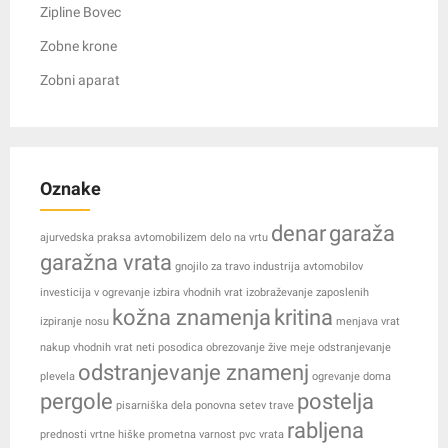
Zipline Bovec
Zobne krone
Zobni aparat
Oznake
denar
garaža
ajurvedska praksa
avtomobilizem
delo na vrtu
garažna vrata
gnojilo za travo
industrija avtomobilov
investicija v ogrevanje
izbira vhodnih vrat
izobraževanje zaposlenih
kožna znamenja
kritina
izpiranje nosu
menjava vrat
nakup vhodnih vrat
neti posodica
obrezovanje žive meje
odstranjevanje
odstranjevanje znamenj
plevela
ogrevanje doma
pergole
postelja
pisarniška dela
ponovna setev trave
rabljena
prednosti vrtne hiške
prometna varnost
pvc vrata