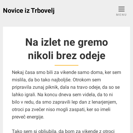
Skip
Novice iz Trbovelj
to
MENU
content
Na izlet ne gremo
nikoli brez odeje
Nekaj časa smo bili za vikende samo doma, ker sem
mislila, da bo tako najboljše. Otrokom sem
pripravila zunaj piknik, dala na travo odeje, da so se
lahko igrali. Na koncu dneva sem videla, da to ni
bilo v redu, da smo zapravili lep dan z lenarjenjem,
otroci pa zvečer niso mogli zaspati, ker so imeli
preveč energije.
Tako sem si obljubila, da bom za vikende z otroci