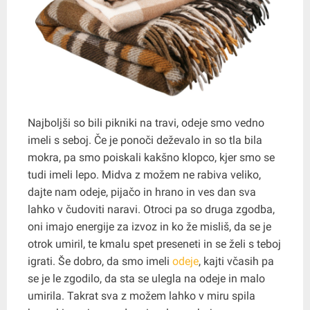
Najboljši so bili pikniki na travi, odeje smo vedno
imeli s seboj. Če je ponoči deževalo in so tla bila
mokra, pa smo poiskali kakšno klopco, kjer smo se
tudi imeli lepo. Midva z možem ne rabiva veliko,
dajte nam odeje, pijačo in hrano in ves dan sva
lahko v čudoviti naravi. Otroci pa so druga zgodba,
oni imajo energije za izvoz in ko že misliš, da se je
otrok umiril, te kmalu spet preseneti in se želi s teboj
igrati. Še dobro, da smo imeli
odeje
, kajti včasih pa
se je le zgodilo, da sta se ulegla na odeje in malo
umirila. Takrat sva z možem lahko v miru spila