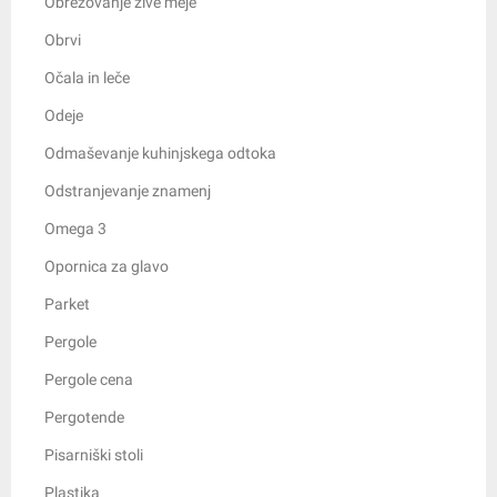
Obrezovanje žive meje
Obrvi
Očala in leče
Odeje
Odmaševanje kuhinjskega odtoka
Odstranjevanje znamenj
Omega 3
Opornica za glavo
Parket
Pergole
Pergole cena
Pergotende
Pisarniški stoli
Plastika